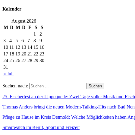
Kalender
August 2026
M
D
M
D
F
S
S
1
2
3
4
5
6
7
8
9
10
11
12
13
14
15
16
17
18
19
20
21
22
23
24
25
26
27
28
29
30
31
« Juli
Suchen nach:
25. Fischerfest an der Lippequelle: Zwei Tage voller Musik und Fisc
Thomas Anders bringt die neuen Modern-Talking-Hits nach Bad Nen
Pflege zu Hause im Kreis Detmold: Welche Möglichkeiten haben An
Smartwatch im Beruf, Sport und Freizeit