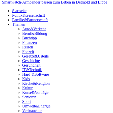
Smartwatch-Armbänder passen zum Leben in Detmold und Lippe
Startseite
Politik&Gesellschaft
Familie&Partnerschaft
Themen
Auto&Verkehr
Beruf&Bildung
Buchtipp
Finanzen
Reisen
Freizeit
Gesetze&Urteile
Geschichte
Gesundheit
IT&Technik
Hard-&Software
Kids
Kirche&Religion
Kultur
Kurse&Vorträge
Senioren
Sport
Umwelt&Energie
Verbraucher