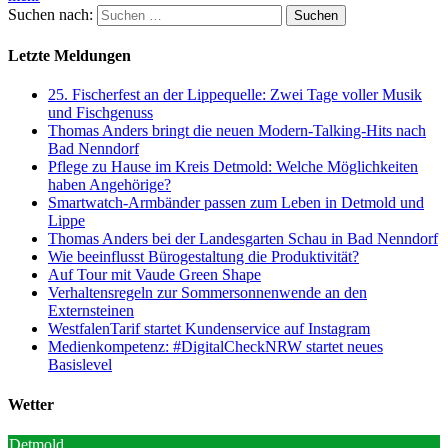
Suchen nach:
Letzte Meldungen
25. Fischerfest an der Lippequelle: Zwei Tage voller Musik
und Fischgenuss
Thomas Anders bringt die neuen Modern-Talking-Hits nach
Bad Nenndorf
Pflege zu Hause im Kreis Detmold: Welche Möglichkeiten
haben Angehörige?
Smartwatch-Armbänder passen zum Leben in Detmold und
Lippe
Thomas Anders bei der Landesgarten Schau in Bad Nenndorf
Wie beeinflusst Bürogestaltung die Produktivität?
Auf Tour mit Vaude Green Shape
Verhaltensregeln zur Sommersonnenwende an den
Externsteinen
WestfalenTarif startet Kundenservice auf Instagram
Medienkompetenz: #DigitalCheckNRW startet neues
Basislevel
Wetter
Detmold