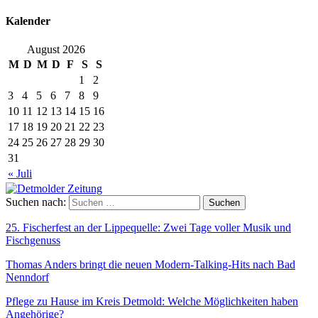
Kalender
August 2026
M
D
M
D
F
S
S
1
2
3
4
5
6
7
8
9
10
11
12
13
14
15
16
17
18
19
20
21
22
23
24
25
26
27
28
29
30
31
« Juli
Suchen nach:
25. Fischerfest an der Lippequelle: Zwei Tage voller Musik und
Fischgenuss
Thomas Anders bringt die neuen Modern-Talking-Hits nach Bad
Nenndorf
Pflege zu Hause im Kreis Detmold: Welche Möglichkeiten haben
Angehörige?