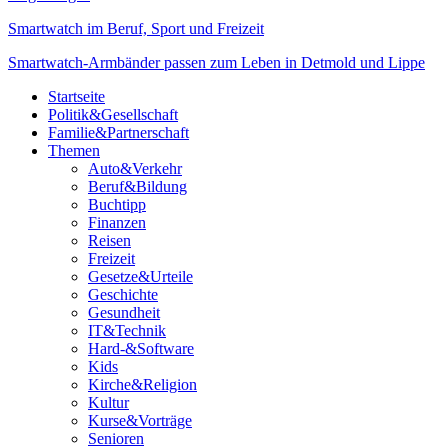
Smartwatch im Beruf, Sport und Freizeit
Smartwatch-Armbänder passen zum Leben in Detmold und Lippe
Startseite
Politik&Gesellschaft
Familie&Partnerschaft
Themen
Auto&Verkehr
Beruf&Bildung
Buchtipp
Finanzen
Reisen
Freizeit
Gesetze&Urteile
Geschichte
Gesundheit
IT&Technik
Hard-&Software
Kids
Kirche&Religion
Kultur
Kurse&Vorträge
Senioren