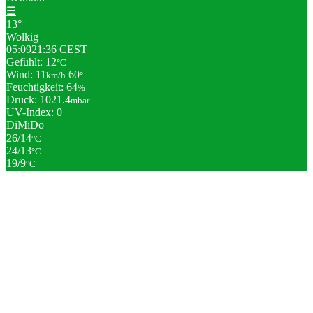
☰
13°
Wolkig
05:09
21:36 CEST
Gefühlt: 12
°C
Wind: 11
60
km/h
°
Feuchtigkeit: 64
%
Druck: 1021.4
mbar
UV-Index: 0
Di
Mi
Do
26/14
°C
24/13
°C
19/9
°C