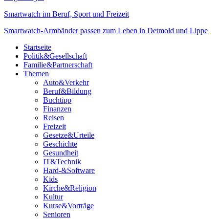
Smartwatch im Beruf, Sport und Freizeit
Smartwatch-Armbänder passen zum Leben in Detmold und Lippe
Startseite
Politik&Gesellschaft
Familie&Partnerschaft
Themen
Auto&Verkehr
Beruf&Bildung
Buchtipp
Finanzen
Reisen
Freizeit
Gesetze&Urteile
Geschichte
Gesundheit
IT&Technik
Hard-&Software
Kids
Kirche&Religion
Kultur
Kurse&Vorträge
Senioren