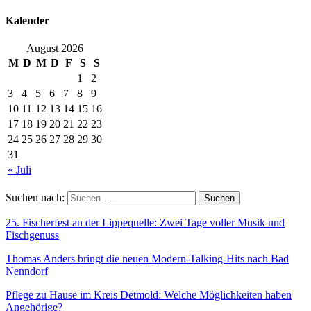
Kalender
August 2026
M
D
M
D
F
S
S
1
2
3
4
5
6
7
8
9
10
11
12
13
14
15
16
17
18
19
20
21
22
23
24
25
26
27
28
29
30
31
« Juli
Suchen nach:
25. Fischerfest an der Lippequelle: Zwei Tage voller Musik und
Fischgenuss
Thomas Anders bringt die neuen Modern-Talking-Hits nach Bad
Nenndorf
Pflege zu Hause im Kreis Detmold: Welche Möglichkeiten haben
Angehörige?